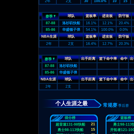
2年
2支
30
100.0%
10
15
球队
篮板率
进攻板
防守板
赛季
87-88
洛杉矶快船
16.1%
12.1%
20.4%
85-86
华盛顿子弹
54.1%
100.0%
0.0%
NBA生涯
球队
篮板率
进攻板
防守板
2年
2支
16.4%
12.7%
20.3%
球队
出手距离
篮下命中率
命中
出
赛季
87-88
洛杉矶快船
85-86
华盛顿子弹
NBA生涯
球队
出手距离
篮下命中率
命中
出
2年
2支
个人生涯之最
常规赛
季后赛
得分榜
篮板榜
21
超音速131-98快船
勇士98-113
15
勇士98-113快船
开拓者121-10