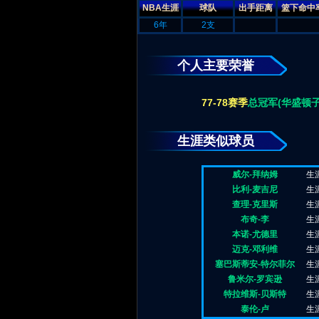
NBA生涯
球队
出手距离
篮下命中
6年
2支
个人主要荣誉
77-78赛季
总冠军(华盛顿子
生涯类似球员
威尔-拜纳姆
生
比利-麦吉尼
生
查理-克里斯
生
布奇-李
生
本诺-尤德里
生
迈克-邓利维
生
塞巴斯蒂安-特尔菲尔
生
鲁米尔-罗宾逊
生
特拉维斯-贝斯特
生
泰伦-卢
生