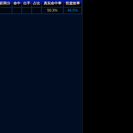
距两分
命中
出手
占比
真实命中率
投篮效率
50.3%
46.5%