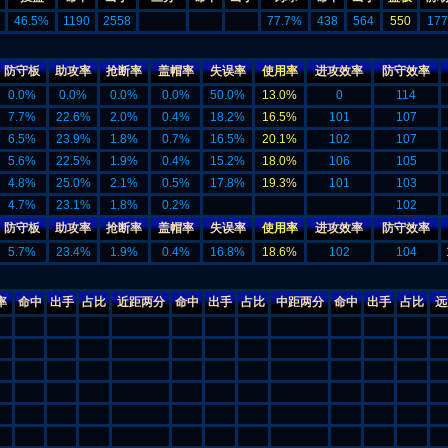
46.5%
1190
2558
77.7%
438
564
550
177
防守板
助攻率
抢断率
盖帽率
失误率
使用率
进攻效率
防守效率
0.0%
0.0%
0.0%
0.0%
50.0%
13.0%
0
114
7.7%
22.6%
2.0%
0.4%
18.2%
16.5%
101
107
6.5%
23.9%
1.8%
0.7%
16.5%
20.1%
102
107
5.6%
22.5%
1.9%
0.4%
15.2%
18.0%
106
105
4.8%
25.0%
2.1%
0.5%
17.8%
19.3%
101
103
4.7%
23.1%
1.8%
0.2%
102
防守板
助攻率
抢断率
盖帽率
失误率
使用率
进攻效率
防守效率
5.7%
23.4%
1.9%
0.4%
16.8%
18.6%
102
104
率
命中
出手
占比
近距两分
命中
出手
占比
中距两分
命中
出手
占比
远