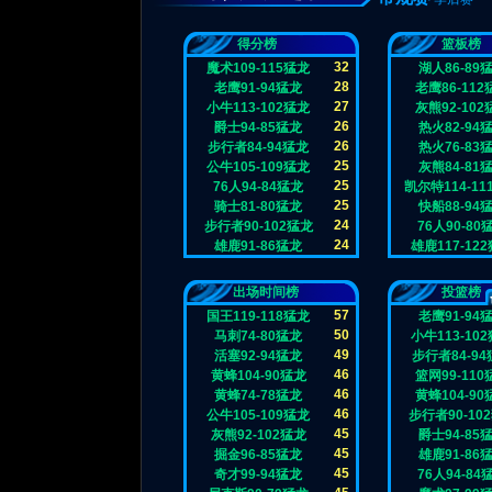
得分榜
篮板榜
32
魔术109-115猛龙
湖人86-89
28
老鹰91-94猛龙
老鹰86-112
27
小牛113-102猛龙
灰熊92-102
26
爵士94-85猛龙
热火82-94
26
步行者84-94猛龙
热火76-83
25
公牛105-109猛龙
灰熊84-81
25
76人94-84猛龙
凯尔特114-11
25
骑士81-80猛龙
快船88-94
24
步行者90-102猛龙
76人90-80
24
雄鹿91-86猛龙
雄鹿117-12
出场时间榜
投篮榜
57
国王119-118猛龙
老鹰91-94
50
马刺74-80猛龙
小牛113-10
49
活塞92-94猛龙
步行者84-9
46
黄蜂104-90猛龙
篮网99-110
46
黄蜂74-78猛龙
黄蜂104-90
46
公牛105-109猛龙
步行者90-10
45
灰熊92-102猛龙
爵士94-85
45
掘金96-85猛龙
雄鹿91-86
45
奇才99-94猛龙
76人94-84