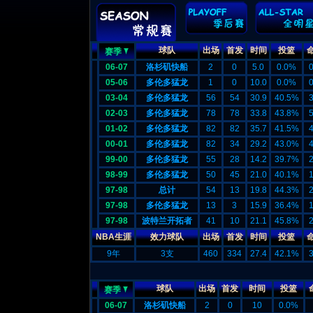
球队
出场
首发
时间
投篮
赛季
06-07
洛杉矶快船
2
0
5.0
0.0%
0
05-06
多伦多猛龙
1
0
10.0
0.0%
0
03-04
多伦多猛龙
56
54
30.9
40.5%
3
02-03
多伦多猛龙
78
78
33.8
43.8%
5
01-02
多伦多猛龙
82
82
35.7
41.5%
4
00-01
多伦多猛龙
82
34
29.2
43.0%
4
99-00
多伦多猛龙
55
28
14.2
39.7%
2
98-99
多伦多猛龙
50
45
21.0
40.1%
1
97-98
总计
54
13
19.8
44.3%
2
97-98
多伦多猛龙
13
3
15.9
36.4%
1
97-98
波特兰开拓者
41
10
21.1
45.8%
2
NBA生涯
效力球队
出场
首发
时间
投篮
9年
3支
460
334
27.4
42.1%
3
球队
出场
首发
时间
投篮
赛季
06-07
洛杉矶快船
2
0
10
0.0%