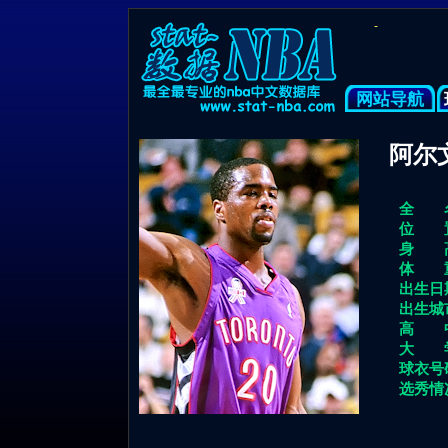
-
网站导航
阿尔文
全 名
位 置
身 高
体 重
出生日
出生城
高 中
Pennsy
大 学
球衣号
选秀情