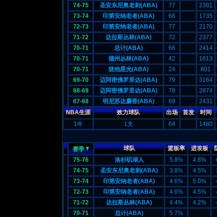
74-75
圣安东尼奥老刺(ABA)
77
2381
73-74
印第安纳老者(ABA)
66
1735
72-73
印第安纳老者(ABA)
77
2170
71-72
达拉斯丛林(ABA)
72
2377
70-71
总计(ABA)
66
2414
70-71
德州丛林(ABA)
42
1613
70-71
犹他星光(ABA)
24
801
69-70
迈阿密佛罗里达(ABA)
79
3164
68-69
迈阿密佛罗里达(ABA)
78
2874
67-68
明尼苏达麝香(ABA)
69
2431
NBA生涯
效力球队
出场
首发
时间
1年
1支
64
1480
球队
篮板率
进攻板
赛季
75-76
洛杉矶湖人
5.8%
4.8%
74-75
圣安东尼奥老刺(ABA)
3.8%
4.5%
73-74
印第安纳老者(ABA)
4.6%
5.0%
72-73
印第安纳老者(ABA)
4.6%
4.5%
71-72
达拉斯丛林(ABA)
4.4%
4.2%
70-71
总计(ABA)
5.7%