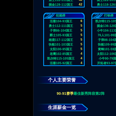
勇士112-111国王
骑士122-10
42
掘金128-112国王
勇士118-12
犯规榜
打铁榜
6
活塞104-93国王
凯尔特115-10
5
勇士112-111国王
掘金136-12
5
子弹86-104国王
小牛104-11
5
爵士105-93国王
76人101-9
5
雄鹿117-112国王
子弹86-104
5
快船101-103国王
快船109-99
5
太阳100-95国王
黄蜂101-59
4
老鹰102-85国王
太阳112-10
4
凯尔特115-105国王
小牛90-79
4
活塞105-92国王
开拓者93-9
个人主要荣誉
90-91赛季
最佳新秀阵容第2阵
生涯薪金一览