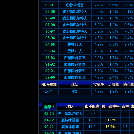
00-01
底特律活塞
4.7%
0.6%
8.9%
99-00
波士顿凯尔特人
5.0%
1.2%
9.1%
98-99
波士顿凯尔特人
5.1%
1.5%
8.9%
97-98
波士顿凯尔特人
5.3%
1.8%
9.6%
96-97
波士顿凯尔特人
3.9%
0.8%
7.6%
95-96
波士顿凯尔特人
4.6%
1.0%
8.4%
94-95
费城76人
4.8%
0.9%
8.7%
93-94
费城76人
4.3%
1.2%
7.3%
92-93
西雅图超音速
5.0%
1.7%
8.5%
91-92
西雅图超音速
3.5%
1.4%
5.7%
90-91
西雅图超音速
5.7%
2.7%
8.7%
89-90
西雅图超音速
4.7%
2.4%
7.3%
NBA生涯
球队
篮板率
进攻板
防守板
14年
4支
4.7%
1.3%
8.3%
球队
出手距离
篮下命中率
命中
赛季
03-04
波士顿凯尔特人
20.3
01-02
底特律活塞
17.1
51.6%
0.6
1
00-01
底特律活塞
16.9
46.7%
0.5
1
99-00
波士顿凯尔特人