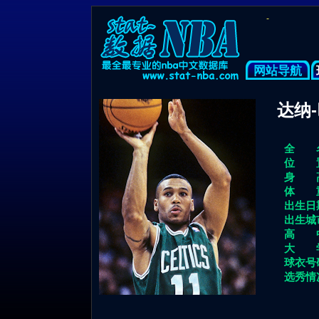
-
网站导航
达纳-
全 名
位 置
身 高
体 重
出生日
出生城
高 中
大 学
球衣号
选秀情