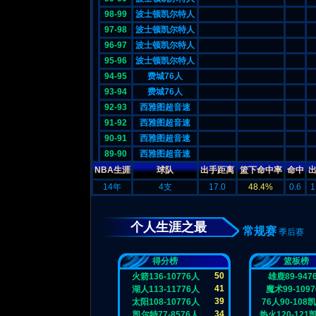
98-99
波士顿凯尔特人
97-98
波士顿凯尔特人
96-97
波士顿凯尔特人
95-96
波士顿凯尔特人
94-95
费城76人
93-94
费城76人
92-93
西雅图超音速
91-92
西雅图超音速
90-91
西雅图超音速
89-90
西雅图超音速
NBA生涯
球队
出手距离
篮下命中率
命中
14年
4支
17.0
48.4%
0.6
1
个人生涯之最
常规赛
季后赛
得分榜
篮板榜
50
火箭136-10776人
雄鹿89-947
41
湖人113-11776人
魔术99-109
39
太阳108-10776人
76人90-108
34
凯尔特77-8576人
热火120-121