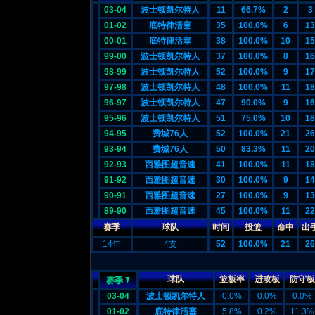
03-04
波士顿凯尔特人
11
66.7%
2
3
01-02
底特律活塞
35
100.0%
6
13
00-01
底特律活塞
38
100.0%
10
15
99-00
波士顿凯尔特人
37
100.0%
8
16
98-99
波士顿凯尔特人
52
100.0%
9
17
97-98
波士顿凯尔特人
48
100.0%
11
18
96-97
波士顿凯尔特人
47
90.0%
9
16
95-96
波士顿凯尔特人
51
75.0%
10
18
94-95
费城76人
52
100.0%
21
26
93-94
费城76人
50
83.3%
11
20
92-93
西雅图超音速
41
100.0%
11
18
91-92
西雅图超音速
30
100.0%
9
14
90-91
西雅图超音速
27
100.0%
9
13
89-90
西雅图超音速
45
100.0%
11
22
赛季
球队
时间
投篮
命中
出
14年
4支
52
100.0%
21
26
球队
篮板率
进攻板
防守板
赛季
03-04
波士顿凯尔特人
0.0%
0.0%
0.0%
01-02
底特律活塞
5.8%
0.2%
11.3%