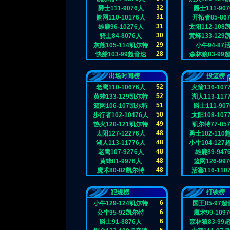
32
爵士111-9076人
爵士111-90
31
篮网110-10176人
开拓者85-86
31
雄鹿96-10276人
太阳112-108
30
骑士84-8076人
黄蜂133-129
29
灰熊105-114凯尔特
小牛94-87
28
快船103-99超音速
森林狼83-99
出场时间榜
投篮榜
52
老鹰110-10676人
火箭136-107
52
黄蜂133-129凯尔特
湖人113-117
51
篮网106-107凯尔特
爵士111-90
50
步行者102-10476人
太阳108-107
49
热火120-121凯尔特
凯尔特77-85
48
太阳127-12276人
勇士102-110
48
湖人113-11776人
小牛104-127
48
老鹰107-9276人
雄鹿89-947
48
黄蜂81-9976人
篮网126-99
48
魔术80-82凯尔特
活塞116-110
犯规榜
打铁榜
6
小牛129-124凯尔特
国王85-97
6
公牛95-92凯尔特
魔术99-109
6
爵士91-8876人
森林狼83-99