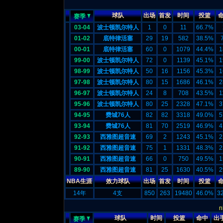
球队
出场
首发
时间
投篮
赛季
03-04
波士顿凯尔特人
1
0
11
66.7%
01-02
底特律活塞
29
19
582
38.5%
00-01
底特律活塞
60
0
1079
44.4%
1
99-00
波士顿凯尔特人
72
0
1139
45.1%
1
98-99
波士顿凯尔特人
50
16
1156
45.3%
1
97-98
波士顿凯尔特人
80
15
1686
46.1%
2
96-97
波士顿凯尔特人
24
8
708
43.5%
1
95-96
波士顿凯尔特人
80
25
2328
47.1%
3
94-95
费城76人
82
82
3318
49.0%
5
93-94
费城76人
81
70
2519
46.9%
4
92-93
西雅图超音速
69
2
1243
45.1%
2
91-92
西雅图超音速
75
1
1331
48.3%
2
90-91
西雅图超音速
66
0
750
49.5%
1
89-90
西雅图超音速
81
25
1630
40.5%
2
NBA生涯
效力球队
出场
首发
时间
投篮
14年
4支
850
263
19480
46.0%
3
球队
时间
投篮
命中
出
赛季