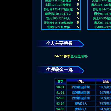
5
掘金122-109超音速
火箭111-97
5
太阳128-124超音速
魔术105-130
5
步行者120-117超音速
步行者84-75
5
超音速109-10476人
爵士91-887
5
热火106-11376人
骑士90-95
5
开拓者114-110凯尔特
魔术91-707
5
老鹰93-77凯尔特
子弹89-987
个人主要荣誉
94-95赛季
全明星替补
生涯薪金一览
赛季
球队
薪金
90-91
西雅图超音速
50万美
91-92
西雅图超音速
50万美
92-93
西雅图超音速
50万美
93-94
费城76人
75万美
94-95
费城76人
94万美