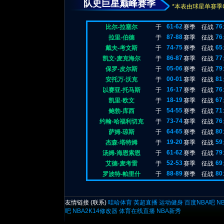
队史巨星巅峰赛季
*本表由球星单赛季
61-62
76
比尔-拉塞尔
于
赛季
征战
87-88
76
拉里-伯德
于
赛季
征战
74-75
65
戴夫-考文斯
于
赛季
征战
86-87
77
凯文-麦克海尔
于
赛季
征战
05-06
79
保罗-皮尔斯
于
赛季
征战
00-01
81
安托万-沃克
于
赛季
征战
16-17
76
以赛亚-托马斯
于
赛季
征战
18-19
67
凯里-欧文
于
赛季
征战
54-55
71
鲍勃-库西
于
赛季
征战
73-74
76
约翰-哈福利切克
于
赛季
征战
64-65
80
萨姆-琼斯
于
赛季
征战
19-20
59
杰森-塔特姆
于
赛季
征战
61-62
79
汤姆-海恩索恩
于
赛季
征战
52-53
69
艾德-麦考雷
于
赛季
征战
88-89
80
罗波特-帕里什
于
赛季
征战
友情链接 (
联系
)
哇哈体育
英超直播
运动健身
百度NBA吧
N
吧
NBA2K14修改器
体育在线直播
NBA新秀