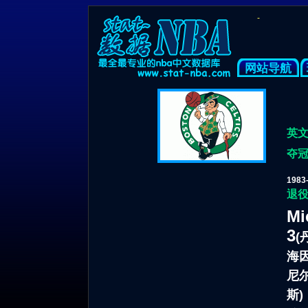
-
网站导航
英文
夺冠
198
退役
Mi
3
(
海
尼
斯
)