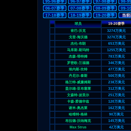
95-96赛季
96-97赛季
97-98赛季
98-
06-07赛季
07-08赛季
08-09赛季
09-
17-18赛季
18-19赛季
19-20赛季
当前
球员
19-20赛季
肯巴-沃克
3274万美元
戈登-海沃德
3270万美元
杰伦-布朗
653万美元
马库斯-斯玛特
1255万美元
杰森-塔特姆
783万美元
罗密欧-兰福德
346万美元
埃内斯-坎特
477万美元
丹尼尔-泰斯
500万美元
格兰特-威廉姆斯
238万美元
盖尔雄-亚布塞莱
312万美元
文森特-波里尔
251万美元
卡森-爱德华兹
120万美元
谢米-奥杰莱
162万美元
哈维特-格林
90万美元
布拉德-沃纳梅克
145万美元
Max Strus
42万美元