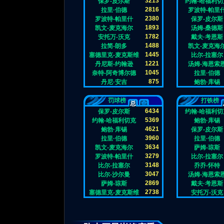
3213
保罗-皮尔斯
约翰-哈福利切
计
均
2816
拉里·伯德
罗波特-帕里
2380
罗波特-帕里什
保罗-皮尔斯
1893
凯文-麦克海尔
汤姆-桑德斯
1782
安托万-沃克
戴夫·考恩斯
1488
拉简-朗多
凯文-麦克海
1445
塞德里克-麦克斯维
比尔-拉塞尔
尔
1221
丹尼斯-约翰逊
汤姆-海恩索
1045
奈特-阿奇博尔德
拉里·伯德
875
丹尼·安吉
鲍勃·库锡
罚球榜
打铁榜
总
命
6434
保罗-皮尔斯
约翰-哈福利切
数
中
5369
约翰-哈福利切克
鲍勃·库锡
4621
鲍勃·库锡
保罗-皮尔斯
3960
拉里·伯德
拉里·伯德
3634
凯文-麦克海尔
萨姆-琼斯
3279
罗波特-帕里什
比尔-拉塞尔
3148
比尔-拉塞尔
乔乔-怀特
3047
比尔-沙尔曼
汤姆-海恩索
2869
萨姆-琼斯
戴夫·考恩斯
2738
塞德里克-麦克斯维
安托万-沃克
尔