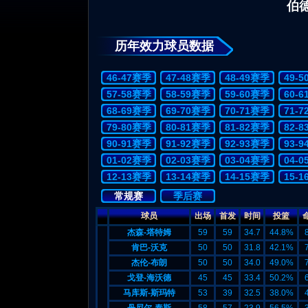
伯
历年效力球员数据
46-47赛季
47-48赛季
48-49赛季
49-
57-58赛季
58-59赛季
59-60赛季
60-
68-69赛季
69-70赛季
70-71赛季
71-
79-80赛季
80-81赛季
81-82赛季
82-
90-91赛季
91-92赛季
92-93赛季
93-
01-02赛季
02-03赛季
03-04赛季
04-
12-13赛季
13-14赛季
14-15赛季
15-
常规赛
季后赛
球员
出场
首发
时间
投篮
杰森-塔特姆
59
59
34.7
44.8%
肯巴-沃克
50
50
31.8
42.1%
杰伦-布朗
50
50
34.0
49.0%
戈登-海沃德
45
45
33.4
50.2%
马库斯-斯玛特
53
39
32.5
38.0%