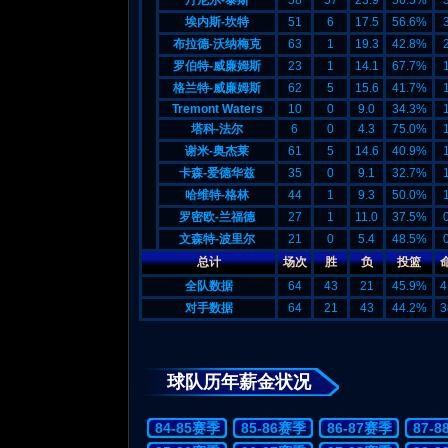
丹尼尔-泰斯
58
57
23.9
56.5%
埃内斯-坎特
51
6
17.5
56.6%
布拉德-沃纳梅克
63
1
19.3
42.8%
罗伯特-威廉姆斯
23
1
14.1
67.7%
格兰特-威廉姆斯
62
5
15.6
41.7%
Tremont Waters
10
0
9.0
34.3%
塔科-法尔
6
0
4.3
75.0%
谢米-奥杰莱
61
5
14.6
40.9%
卡森-爱德华兹
35
0
9.1
32.7%
哈维特-格林
44
1
9.3
50.0%
罗密欧-兰福德
27
1
11.0
37.5%
文森特-波里尔
21
0
5.4
48.5%
总计
场次
胜
负
投篮
全队数据
64
43
21
45.9%
4
对手数据
64
21
43
44.2%
3
球队历年薪金状况
84-85赛季
85-86赛季
86-87赛季
87-