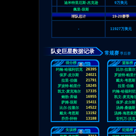
迪米特里厄斯-杰克逊
9万美元
佩里-琼斯
球队总计
19-20赛季
-
11927万美元
队史巨星数据记录
常规赛
季后赛
得分榜
篮板榜
总
场
26395
约翰-哈福利切克
比尔-拉塞尔
计
均
24021
保罗-皮尔斯
罗波特-帕里
21791
拉里·伯德
戴夫·考恩斯
18245
罗波特-帕里什
拉里·伯德
17335
凯文-麦克海尔
约翰-哈福利切
16955
鲍勃·库锡
凯文-麦克海
15411
萨姆-琼斯
保罗-皮尔斯
14522
比尔-拉塞尔
汤姆-桑德斯
13192
戴夫·考恩斯
汤姆-海恩索
13188
乔乔-怀特
安托万-沃克
失误榜
犯规榜
总
场