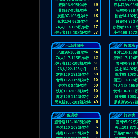
39
篮网96-99凯尔特
森林狼89-93
38
黄蜂97-95凯尔特
活塞96-92
38
灰熊97-103凯尔特
掘金94-102
38
猛龙104-92凯尔特
雄鹿84-83
37
76人113-105凯尔特
步行者93-10
37
步行者113-108凯尔特
小牛109-107
出场时间榜
投篮榜
54
老鹰98-105凯尔特
奇才110-108
52
76人117-115凯尔特
篮网117-104
51
步行者113-108凯尔特
篮网96-99
51
76人122-125小牛
猛龙104-92
50
灰熊129-131凯尔特
奇才98-108
50
老鹰112-115凯尔特
国王111-106
50
奇才88-84凯尔特
76人113-10
50
快船103-105凯尔特
黄蜂136-111
50
魔术109-114凯尔特
雄鹿99-106
49
尼克斯103-101凯尔特
尼克斯95-97
犯规榜
打铁榜
6
超音速113-108凯尔特
篮网95-92
6
奇才110-108凯尔特
勇士101-87
6
雄鹿117-109凯尔特
开拓者98-90