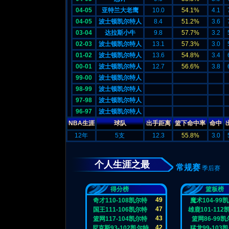
04-05
亚特兰大老鹰
10.0
54.1%
4.1
04-05
波士顿凯尔特人
8.4
51.2%
3.6
03-04
达拉斯小牛
9.8
57.7%
3.2
02-03
波士顿凯尔特人
13.1
57.3%
3.0
01-02
波士顿凯尔特人
13.6
54.8%
3.4
00-01
波士顿凯尔特人
12.7
56.6%
3.8
99-00
波士顿凯尔特人
98-99
波士顿凯尔特人
97-98
波士顿凯尔特人
96-97
波士顿凯尔特人
NBA生涯
球队
出手距离
篮下命中率
命中
12年
5支
12.3
55.8%
3.0
个人生涯之最
常规赛
季后赛
得分榜
篮板榜
49
奇才110-108凯尔特
魔术104-99
47
国王111-106凯尔特
雄鹿101-112
43
篮网117-104凯尔特
篮网86-99
42
尼克斯93-102凯尔特
猛龙99-103