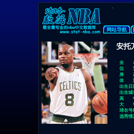
-
网站导航
安托万
全 名
位 置
身 高
体 重
出生日
出生城
高 中
大 学
球衣号
选秀情