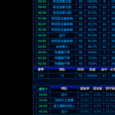
00-01
菲尼克斯太阳
35
100.0%
9
17
99-00
菲尼克斯太阳
47
81.8%
13
28
98-99
菲尼克斯太阳
45
87.5%
12
21
97-98
明尼苏达森林狼
48
83.3%
16
26
96-97
明尼苏达森林狼
51
91.7%
14
28
95-96
明尼苏达森林狼
45
88.9%
14
22
94-95
总计
50
87.5%
11
26
94-95
明尼苏达森林狼
44
87.5%
10
26
94-95
金州勇士
50
85.7%
11
17
94-95
华盛顿子弹
46
43.8%
7
17
93-94
华盛顿子弹
46
77.8%
15
28
92-93
华盛顿子弹
44
75.0%
17
26
赛季
球队
时间
投篮
命中
出
13年
7支
51
100.0%
17
28
球队
篮板率
进攻板
防守板
赛季
04-05
总计
11.5%
6.6%
16.9%
04-05
亚特兰大老鹰
11.5%
6.1%
17.5%
04-05
波士顿凯尔特人
11.5%
8.2%
14.7%
03-04
总计
13.8%
9.5%
18.2%