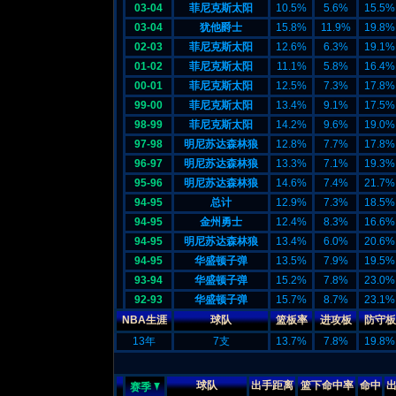
03-04
菲尼克斯太阳
10.5%
5.6%
15.5%
03-04
犹他爵士
15.8%
11.9%
19.8%
02-03
菲尼克斯太阳
12.6%
6.3%
19.1%
01-02
菲尼克斯太阳
11.1%
5.8%
16.4%
00-01
菲尼克斯太阳
12.5%
7.3%
17.8%
99-00
菲尼克斯太阳
13.4%
9.1%
17.5%
98-99
菲尼克斯太阳
14.2%
9.6%
19.0%
97-98
明尼苏达森林狼
12.8%
7.7%
17.8%
96-97
明尼苏达森林狼
13.3%
7.1%
19.3%
95-96
明尼苏达森林狼
14.6%
7.4%
21.7%
94-95
总计
12.9%
7.3%
18.5%
94-95
金州勇士
12.4%
8.3%
16.6%
94-95
明尼苏达森林狼
13.4%
6.0%
20.6%
94-95
华盛顿子弹
13.5%
7.9%
19.5%
93-94
华盛顿子弹
15.2%
7.8%
23.0%
92-93
华盛顿子弹
15.7%
8.7%
23.1%
NBA生涯
球队
篮板率
进攻板
防守板
13年
7支
13.7%
7.8%
19.8%
球队
出手距离
篮下命中率
命中
赛季