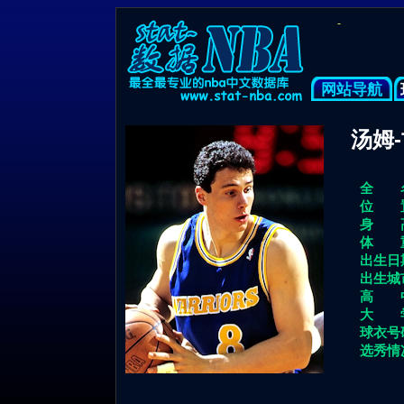
-
网站导航
汤姆-
全 名
位 置
身 高
体 重
出生日
出生城
高 中
大 学
球衣号
选秀情