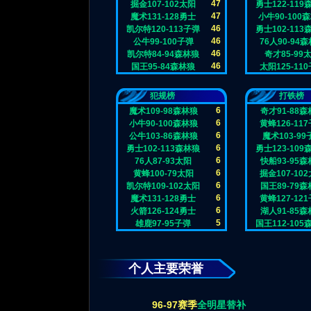
47
掘金107-102太阳
勇士122-119
47
魔术131-128勇士
小牛90-100
46
凯尔特120-113子弹
勇士102-113
46
公牛99-100子弹
76人90-94
46
凯尔特84-94森林狼
奇才85-99
46
国王95-84森林狼
太阳125-11
犯规榜
打铁榜
6
魔术109-98森林狼
奇才91-88
6
小牛90-100森林狼
黄蜂126-11
6
公牛103-86森林狼
魔术103-99
6
勇士102-113森林狼
勇士123-109
6
76人87-93太阳
快船93-95
6
黄蜂100-79太阳
掘金107-10
6
凯尔特109-102太阳
国王89-79
6
魔术131-128勇士
黄蜂127-12
6
火箭126-124勇士
湖人91-85
5
雄鹿97-95子弹
国王112-105
个人主要荣誉
96-97赛季
全明星替补