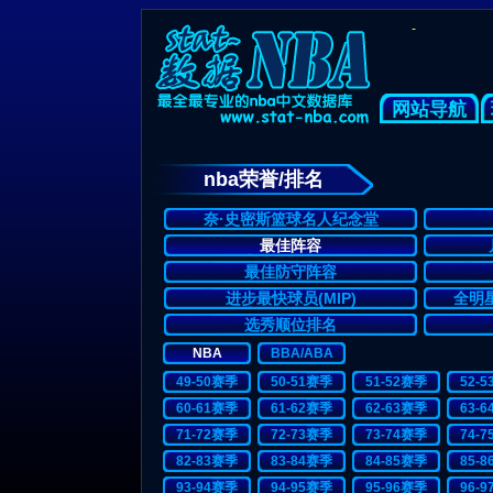
-
网站导航
nba荣誉/排名
奈·史密斯篮球名人纪念堂
最佳阵容
最佳防守阵容
进步最快球员(MIP)
全明星
选秀顺位排名
NBA
BBA/ABA
49-50赛季
50-51赛季
51-52赛季
52-
60-61赛季
61-62赛季
62-63赛季
63-
71-72赛季
72-73赛季
73-74赛季
74-
82-83赛季
83-84赛季
84-85赛季
85-
93-94赛季
94-95赛季
95-96赛季
96-