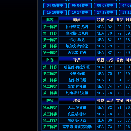
04-05赛季
05-06赛季
06-07赛季
07-
15-16赛季
16-17赛季
17-18赛季
18-
阵容
球员
联盟
出场
首发
时
第一阵容
帕特里克-尤因
NBA
82
82
38.
第一阵容
查尔斯-巴克利
NBA
79
79
39.
第一阵容
卡尔-马龙
NBA
82
82
38.
第一阵容
埃尔文-约翰逊
NBA
79
79
37.
第一阵容
迈克尔-乔丹
NBA
82
82
39.
阵容
球员
联盟
出场
首发
时
第二阵容
哈基姆-奥拉朱旺
NBA
82
82
38.
第二阵容
拉里-伯德
NBA
75
75
39.
第二阵容
汤姆-钱伯斯
NBA
81
81
37.
第二阵容
凯文-约翰逊
NBA
74
74
37.
第二阵容
约翰-斯托克顿
NBA
78
78
37.
阵容
球员
联盟
出场
首发
时
第三阵容
大卫-罗宾逊
NBA
82
81
36.
第三阵容
克里斯-穆林
NBA
78
78
36.
第三阵容
詹姆斯-沃西
NBA
80
80
37.
第三阵容
克莱德-德雷克斯勒
NBA
73
73
36.