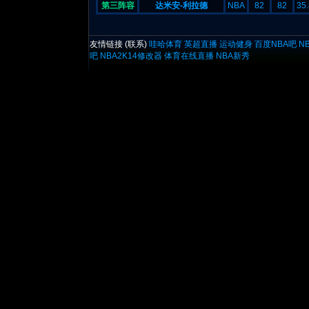
第三阵容
达米安-利拉德
NBA
82
82
35.
友情链接 (
联系
)
哇哈体育
英超直播
运动健身
百度NBA吧
N
吧
NBA2K14修改器
体育在线直播
NBA新秀