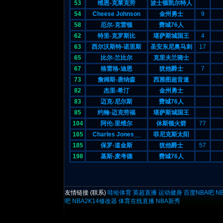
53
维恩-克莱克劳
波士顿凯尔特人
54
Cheese Johnson
金州勇士
9
58
厄尔-克雷顿
费城76人
62
特里-克罗斯比
堪萨斯城国王
4
63
西尔沃斯特-诺里斯
圣安东尼奥马刺
17
65
比尔-兰比尔
克里夫兰骑士
67
格雷格-迪恩
犹他爵士
7
73
詹姆斯-唐纳森
西雅图超音速
82
杰里-希汀
金州勇士
83
迈克-尼尔斯
费城76人
85
约翰-迈克劳福
堪萨斯城国王
104
阿伦-里维尔
休斯顿火箭
77
165
Charles Jones__
菲尼克斯太阳
185
保罗-道金斯
犹他爵士
57
198
基斯-麦考德
费城76人
友情链接 (
联系
)
哇哈体育
英超直播
运动健身
百度NBA吧
N
吧
NBA2K14修改器
体育在线直播
NBA新秀