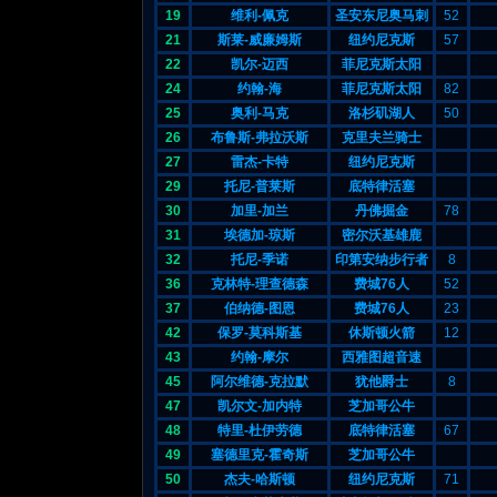
19
维利-佩克
圣安东尼奥马刺
52
21
斯莱-威廉姆斯
纽约尼克斯
57
22
凯尔-迈西
菲尼克斯太阳
24
约翰-海
菲尼克斯太阳
82
25
奥利-马克
洛杉矶湖人
50
26
布鲁斯-弗拉沃斯
克里夫兰骑士
27
雷杰-卡特
纽约尼克斯
29
托尼-普莱斯
底特律活塞
30
加里-加兰
丹佛掘金
78
31
埃德加-琼斯
密尔沃基雄鹿
32
托尼-季诺
印第安纳步行者
8
36
克林特-理查德森
费城76人
52
37
伯纳德-图恩
费城76人
23
42
保罗-莫科斯基
休斯顿火箭
12
43
约翰-摩尔
西雅图超音速
45
阿尔维德-克拉默
犹他爵士
8
47
凯尔文-加内特
芝加哥公牛
48
特里-杜伊劳德
底特律活塞
67
49
塞德里克-霍奇斯
芝加哥公牛
50
杰夫-哈斯顿
纽约尼克斯
71