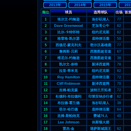
2013年
2014年
2015年
20
顺位
球员
选秀球队
出场
首
1
埃尔文-约翰逊
洛杉矶湖人
77
2
Dave Greenwood
芝加哥公牛
82
3
比尔-卡特怀特
纽约尼克斯
82
4
格雷格-凯尔瑟
底特律活塞
50
5
西德尼-蒙克利夫
密尔沃基雄鹿
77
6
詹姆斯-贝莉
西雅图超音速
67
7
维尼尔-约翰逊
西雅图超音速
38
8
凯尔文-奈特
新泽西篮网
78
9
拉里-蒂米克
纽约尼克斯
82
10
Roy Hamilton
底特律活塞
72
11
Cliff Robinson
新泽西篮网
70
12
吉姆-帕克森
波特兰开拓者
72
13
杜德利-布拉德利
印第安纳步行者
82
14
布拉德-霍兰德
洛杉矶湖人
38
15
菲尔-哈巴德
底特律活塞
64
16
吉姆-斯帕纳克
费城76人
40
17
Lee Johnson
休斯顿火箭
18
雷杰-金
堪萨斯城国王
82